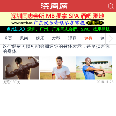
当前位置：
网站首页
->
点此进入》
深圳、广州、广东同志会所、SPA、按摩导航
健身
->
首页
风尚
娱乐
发型
理容
健身
健康
这些健身习惯可能会加速你的身体衰老，甚至损害你
的身体
浏览:
150
次
2018-11-23