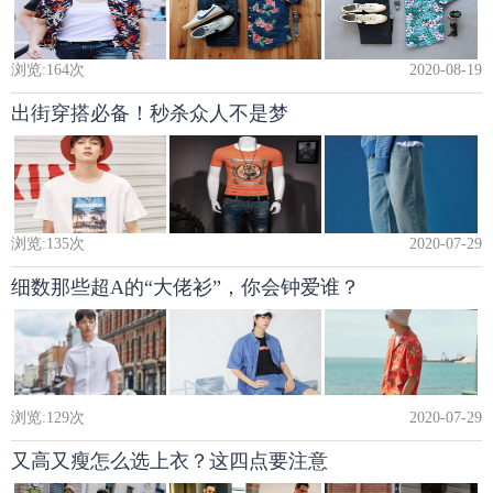
浏览:
164
次
2020-08-19
出街穿搭必备！秒杀众人不是梦
浏览:
135
次
2020-07-29
细数那些超A的“大佬衫”，你会钟爱谁？
浏览:
129
次
2020-07-29
又高又瘦怎么选上衣？这四点要注意