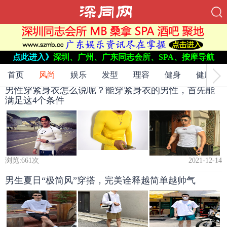
当前位置：
网站首页
->
点此进入》
深圳、广州、广东同志会所、SPA、按摩导航
风尚
->
首页
风尚
娱乐
发型
理容
健身
健康
男性穿紧身衣怎么说呢？能穿紧身衣的男性，首先能
满足这4个条件
浏览:
661
次
2021-12-14
男生夏日“极简风”穿搭，完美诠释越简单越帅气