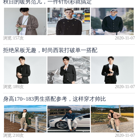
秋日的暖男范儿，一件针织衫就搞定
浏览:
157
次
2020-11-07
拒绝呆板无趣，时尚西装打破单一搭配
浏览:
189
次
2020-11-07
身高170~183男生搭配参考，这样穿才帅比
浏览:
210
次
2020-11-07