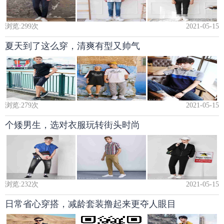
浏览:
299
次
2021-05-15
夏天到了这么穿，清爽有型又帅气
浏览:
279
次
2021-05-15
个矮男生，选对衣服玩转街头时尚
浏览:
232
次
2021-05-15
日常省心穿搭，减龄套装撸起来更夺人眼目