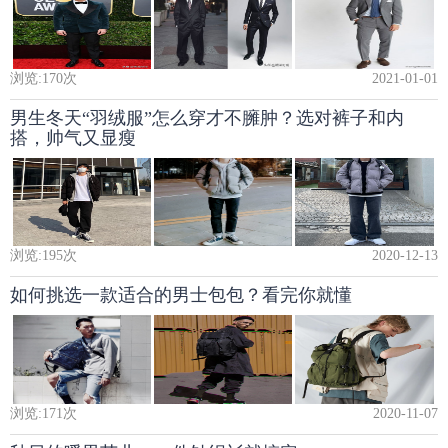
浏览:
170
次
2021-01-01
男生冬天“羽绒服”怎么穿才不臃肿？选对裤子和内
搭，帅气又显瘦
浏览:
195
次
2020-12-13
如何挑选一款适合的男士包包？看完你就懂
浏览:
171
次
2020-11-07