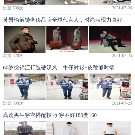
浏览:
500
次
2021-07-26
黄景瑜解锁奢侈品牌全球代言人，时尚表现力真好
浏览:
320
次
2021-07-25
60岁徐锦江打造硬汉风，牛仔衬衫+皮靴够时髦
浏览:
309
次
2021-07-25
高瘦男生穿衣搭配技巧 穿不好180变160