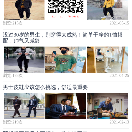
浏览:
215
次
2021-05-15
没过30岁的男生，别穿得太成熟！简单干净的T恤搭
配，帅气又减龄
浏览:
178
次
2021-04-25
男士皮鞋应该怎么挑选，舒适最重要
浏览:
219
次
2021-02-13