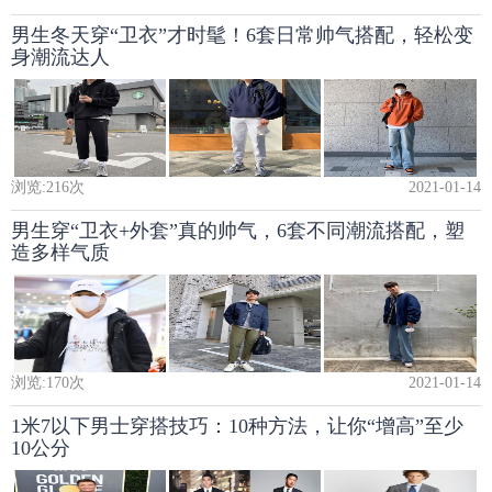
男生冬天穿“卫衣”才时髦！6套日常帅气搭配，轻松变
身潮流达人
浏览:
216
次
2021-01-14
男生穿“卫衣+外套”真的帅气，6套不同潮流搭配，塑
造多样气质
浏览:
170
次
2021-01-14
1米7以下男士穿搭技巧：10种方法，让你“增高”至少
10公分