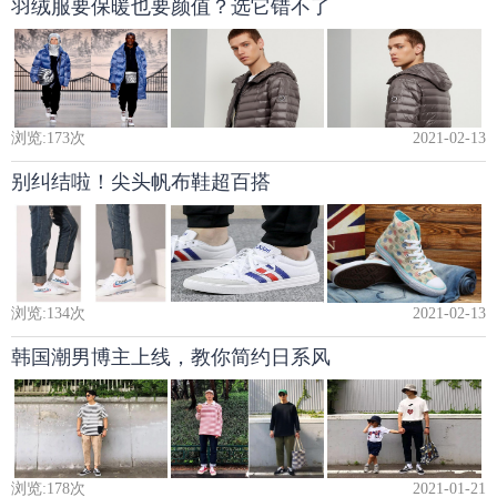
羽绒服要保暖也要颜值？选它错不了
浏览:
173
次
2021-02-13
别纠结啦！尖头帆布鞋超百搭
浏览:
134
次
2021-02-13
韩国潮男博主上线，教你简约日系风
浏览:
178
次
2021-01-21