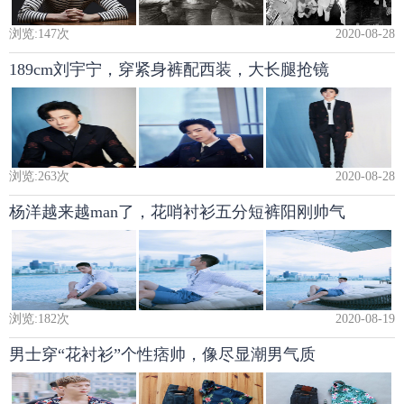
浏览:
147
次
2020-08-28
189cm刘宇宁，穿紧身裤配西装，大长腿抢镜
浏览:
263
次
2020-08-28
杨洋越来越man了，花哨衬衫五分短裤阳刚帅气
浏览:
182
次
2020-08-19
男士穿“花衬衫”个性痞帅，像尽显潮男气质