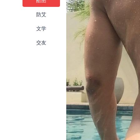
酷图
防艾
文学
交友