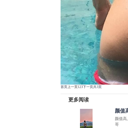
首页
上一页
1
2
3
下一页
共3页
更多阅读
颜值
颜值高
哥