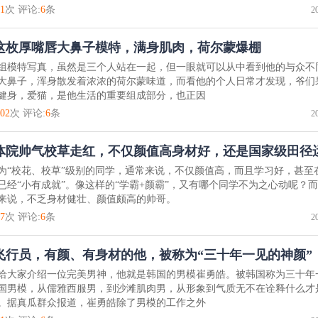
1
次 评论:
6
条
2
这枚厚嘴唇大鼻子模特，满身肌肉，荷尔蒙爆棚
组模特写真，虽然是三个人站在一起，但一眼就可以从中看到他的与众不
大鼻子，浑身散发着浓浓的荷尔蒙味道，而看他的个人日常才发现，爷们
健身，爱猫，是他生活的重要组成部分，也正因
02
次 评论:
6
条
2
体院帅气校草走红，不仅颜值高身材好，还是国家级田径
为“校花、校草”级别的同学，通常来说，不仅颜值高，而且学习好，甚至
已经“小有成就”。像这样的“学霸+颜霸”，又有哪个同学不为之心动呢？
来说，不乏身材健壮、颜值颇高的帅哥。
7
次 评论:
6
条
2
飞行员，有颜、有身材的他，被称为“三十年一见的神颜”
给大家介绍一位完美男神，他就是韩国的男模崔勇皓。被韩国称为三十年
国男模，从儒雅西服男，到沙滩肌肉男，从形象到气质无不在诠释什么才
。据真瓜群众报道，崔勇皓除了男模的工作之外