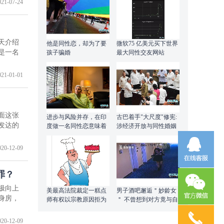
021-07-24
天介绍
他是同性恋，却为了要
微软75 亿美元买下世界
是一名
孩子骗婚
最大同性交友网站
Github
021-01-01
面这张
进步与风险并存，在印
古巴着手"大尺度"修宪:
发达的
度做一名同性恋意味着
涉经济开放与同性婚姻
什么？
020-12-09
罪？
极向上
美最高法院裁定一糕点
男子酒吧邂逅＂妙龄女
身房，
师有权以宗教原因拒为
＂ 不曾想到对方竟与自
同性夫妻服务
己同性
020-12-09