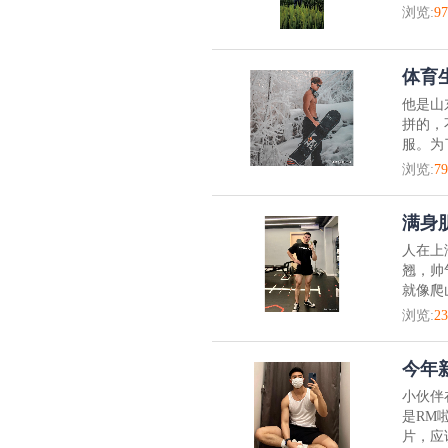
浏览:
97
体育
他是山
拼的，
服。为
浏览:
79
满身
人在上
翘，帅
就像爬
浏览:
23
今年
小伙伴
是RM
片，应