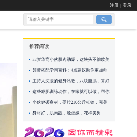
注册
|
登录
推荐阅读
22岁华裔小伙肌肉劲爆，这块头不输欧美
巨无霸
领带搭配学问百科：4点建议助你更加帅
气
主持人沈凌的健身私教，八块腹肌，算好
吗？
这些减肥训练动作，在家就可以做，帮你
快速减肥
小伙健硕身材，硬拉210公斤杠铃，完美
身材却依然单身！
身材好，肌肉靓，脸蛋嫩，花样美男