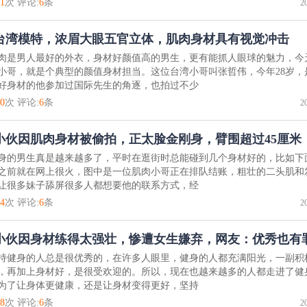
1
次 评论:
6
条
2
岁台湾模特，浓眉大眼五官立体，肌肉身材具有视觉冲击
肉是男人最好的外衣，身材好颜值高的男生，更有能抓人眼球的魅力，今
小哥，就是个典型的颜值身材担当。这位台湾小哥叫张哲伟，今年28岁，
好身材的他参加过国际先生的角逐，也拍过不少
0
次 评论:
6
条
2
岁小伙因肌肉身材被偷拍，正太脸金刚身，臂围超过45厘米
身的男生真是越来越多了，平时在逛街时总能碰到几个身材好的，比如下
之前就在网上很火，图中是一位肌肉小哥正在排队结账，粗壮的二头肌和
让很多妹子舔屏很多人都想要他的联系方式，经
4
次 评论:
6
条
2
小伙因身材练得太强壮，惨遭女生嫌弃，网友：优秀也有
持健身的人总是很优秀的，在许多人眼里，健身的人都充满阳光，一副积
，再加上身材好，是很受欢迎的。所以，现在也越来越多的人都走进了健
为了让身体更健康，还是让身材变得更好，坚持
8
次 评论:
6
条
2