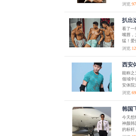
浏览:
97
扒出
看了一
嘴唇，
猛！爱
浏览:
12
西安
能称之
领域中
安体院
浏览:
69
韩国
今天想
神颜韩
的标杆