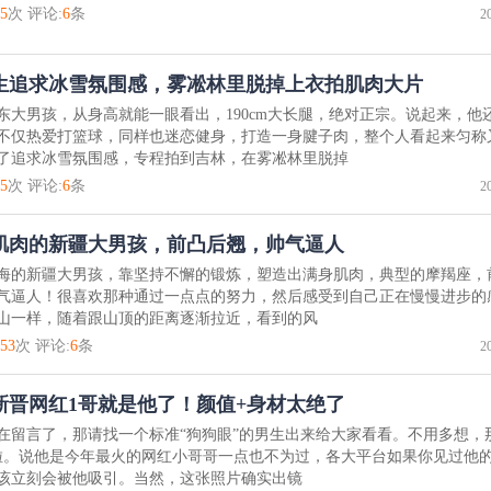
5
次 评论:
6
条
2
生追求冰雪氛围感，雾凇林里脱掉上衣拍肌肉大片
东大男孩，从身高就能一眼看出，190cm大长腿，绝对正宗。说起来，他
不仅热爱打篮球，同样也迷恋健身，打造一身腱子肉，整个人看起来匀称
了追求冰雪氛围感，专程拍到吉林，在雾凇林里脱掉
5
次 评论:
6
条
2
肌肉的新疆大男孩，前凸后翘，帅气逼人
海的新疆大男孩，靠坚持不懈的锻炼，塑造出满身肌肉，典型的摩羯座，
气逼人！很喜欢那种通过一点点的努力，然后感受到自己正在慢慢进步的
山一样，随着跟山顶的距离逐渐拉近，看到的风
53
次 评论:
6
条
2
新晋网红1哥就是他了！颜值+身材太绝了
在留言了，那请找一个标准“狗狗眼”的男生出来给大家看看。不用多想，
啦。说他是今年最火的网红小哥哥一点也不为过，各大平台如果你见过他
该立刻会被他吸引。当然，这张照片确实出镜