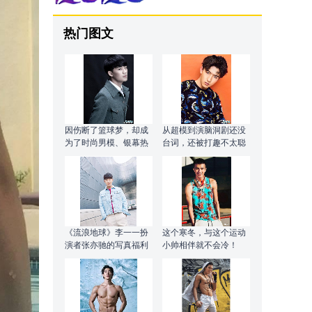
热门图文
因伤断了篮球梦，却成
从超模到演脑洞剧还没
为了时尚男模、银幕热
台词，还被打趣不太聪
血硬汉
明的亚子
《流浪地球》李一一扮
这个寒冬，与这个运动
演者张亦驰的写真福利
小帅相伴就不会冷！