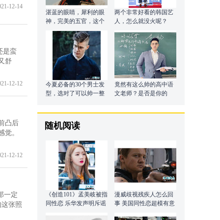
021-12-14
湛蓝的眼睛，犀利的眼
两个非常好看的韩国艺
神，完美的五官，这个
人，怎么就没火呢？
男模值得关注！
还是蛮
又舒
021-12-12
今夏必备的30个男士发
竟然有这么帅的高中语
型，选对了可以帅一整
文老师？是否是你的
个夏天！
菜？
前凸后
随机阅读
感觉。
021-12-12
那一定
《创造101》孟美岐被指
漫威歧视残疾人怎么回
同性恋 乐华发声明斥谣
事 美国同性恋超模有意
的这张照
言
见