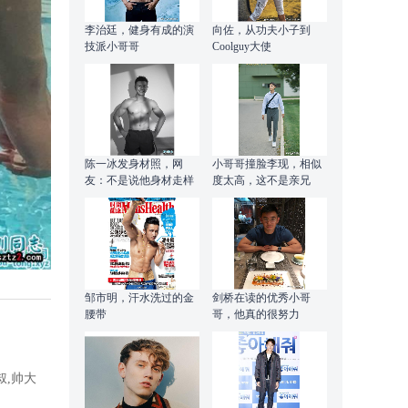
李治廷，健身有成的演
向佐，从功夫小子到
技派小哥哥
Coolguy大使
陈一冰发身材照，网
小哥哥撞脸李现，相似
友：不是说他身材走样
度太高，这不是亲兄
发福了吗？
弟？
邹市明，汗水洗过的金
剑桥在读的优秀小哥
腰带
哥，他真的很努力
叔,帅大