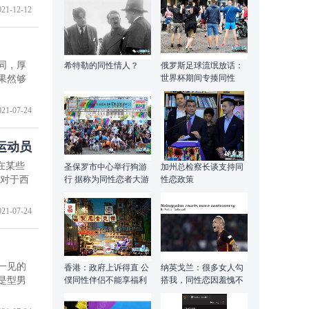
021-12-12
同，厚
希特勒的同性情人？
俄罗斯足球流氓放话：
世界杯期间专揍同性
果然够
恋、变性者和英格兰球
迷
021-07-24
运动员
在某些
圣保罗市中心举行狗游
加州总检察长谈支持同
行 据称为同性恋者大游
性恋政策
而对于西
行预演
021-07-24
一见的
香港：政府上诉得直 公
纳英戈兰：很多女人勾
是型男
僕同性伴侣不能享福利
搭我，同性恋因羞愧不
敢出柜