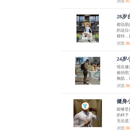
浏览:
85
28
都说肌
的这位
模特，
浏览:
86
24
现在健
偷拍照
胸肌，
浏览:
86
健身
能够坚
的样子
无论是
浏览:
86