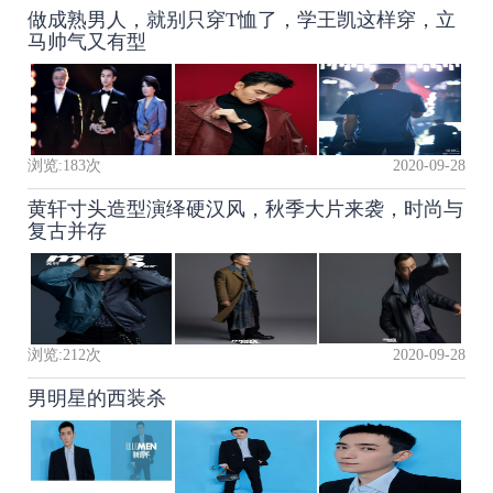
做成熟男人，就别只穿T恤了，学王凯这样穿，立
马帅气又有型
浏览:
183
次
2020-09-28
黄轩寸头造型演绎硬汉风，秋季大片来袭，时尚与
复古并存
浏览:
212
次
2020-09-28
男明星的西装杀