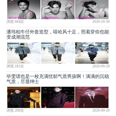
浏览:
684
次
2020-10-30
潘玮柏牛仔外套造型，嘻哈风十足，照着穿你也能
变成潮流范
浏览:
181
次
2020-09-29
毕雯珺也是一枚充满忧郁气质男孩啊！满满的沉稳
气质，尽显绅士
浏览:
208
次
2020-09-29