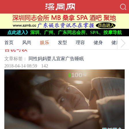
点此进入》
深圳、广州、广东同志会所、SPA、按摩导航
文章标签：
同性妈妈
婴儿
宜家
广告
睡眠
2个同性妈妈加上婴儿也能诗意睡眠?宜家的广
首页
风尚
娱乐
发型
理容
健身
健康
告说可以
文章标签：
同性妈妈
婴儿
宜家
广告
睡眠
2018-04-14 08:59
142