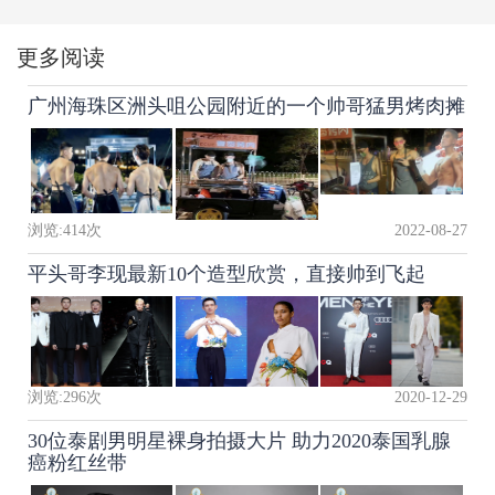
更多阅读
广州海珠区洲头咀公园附近的一个帅哥猛男烤肉摊
浏览:
414
次
2022-08-27
平头哥李现最新10个造型欣赏，直接帅到飞起
浏览:
296
次
2020-12-29
30位泰剧男明星裸身拍摄大片 助力2020泰国乳腺
癌粉红丝带