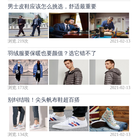
男士皮鞋应该怎么挑选，舒适最重要
浏览:
219
次
2021-02-13
羽绒服要保暖也要颜值？选它错不了
浏览:
173
次
2021-02-13
别纠结啦！尖头帆布鞋超百搭
浏览:
134
次
2021-02-13