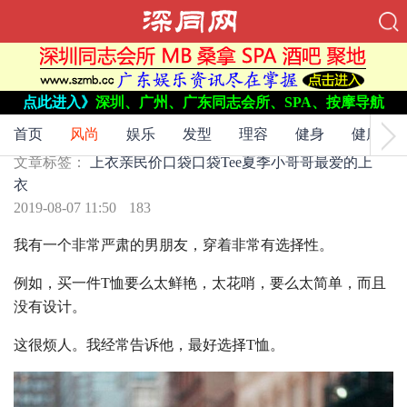
点此进入》
深圳、广州、广东同志会所、SPA、按摩导航
文章标签：
上衣
亲民价
口袋
口袋Tee
夏季
小哥哥
最爱的上衣
亲民价，口袋Tee，夏季小哥哥最爱的上衣
首页
风尚
娱乐
发型
理容
健身
健康
文章标签：
上衣
亲民价
口袋
口袋Tee
夏季
小哥哥
最爱的上
衣
2019-08-07 11:50
183
我有一个非常严肃的男朋友，穿着非常有选择性。
例如，买一件T恤要么太鲜艳，太花哨，要么太简单，而且
没有设计。
这很烦人。我经常告诉他，最好选择T恤。