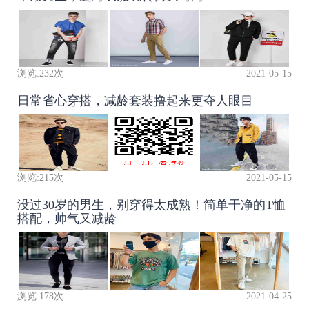
浏览:
232
次
2021-05-15
日常省心穿搭，减龄套装撸起来更夺人眼目
浏览:
215
次
2021-05-15
没过30岁的男生，别穿得太成熟！简单干净的T恤
搭配，帅气又减龄
浏览:
178
次
2021-04-25