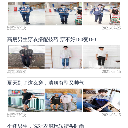
浏览:
309
次
2021-07-25
高瘦男生穿衣搭配技巧 穿不好180变160
浏览:
299
次
2021-05-15
夏天到了这么穿，清爽有型又帅气
浏览:
279
次
2021-05-15
个矮男生，选对衣服玩转街头时尚