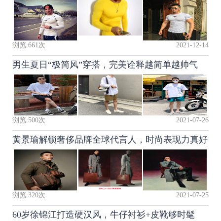
浏览:
661
次
2021-12-14
男生夏日“极简风”穿搭，完美诠释越简单越帅气
浏览:
500
次
2021-07-26
黄景瑜解锁奢侈品牌全球代言人，时尚表现力真好
浏览:
320
次
2021-07-25
60岁徐锦江打造硬汉风，牛仔衬衫+皮靴够时髦