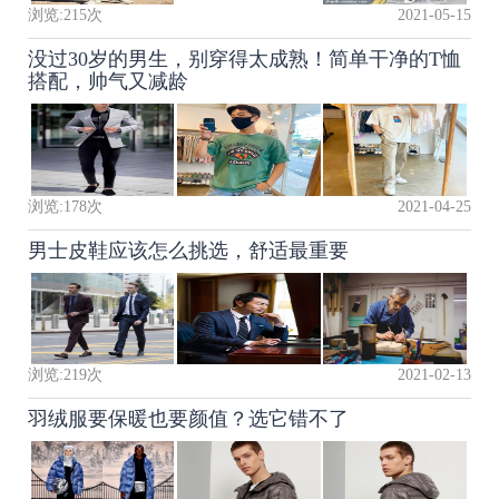
浏览:
215
次
2021-05-15
没过30岁的男生，别穿得太成熟！简单干净的T恤
搭配，帅气又减龄
浏览:
178
次
2021-04-25
男士皮鞋应该怎么挑选，舒适最重要
浏览:
219
次
2021-02-13
羽绒服要保暖也要颜值？选它错不了