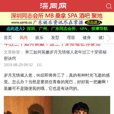
点此进入》
深圳、广州、广东同志会所、SPA、按摩导航
文章标签：
奔三
如何装嫩
岁月无情催人老
年过三十
穿搭秘
密
诀窍
首页
风尚
娱乐
发型
理容
健身
健康
年过三十如何装嫩？这三个穿搭秘密你要知
文章标签：
奔三
如何装嫩
岁月无情催人老
年过三十
穿搭秘
密
诀窍
2019-08-29 09:32
111
岁月无情催人老，90后即将奔三了，真的有种时光飞逝的感
觉。怎么办？当然是要抓住青春的尾巴，好好装一把嫩啊！
装嫩可不是随便装的哦，它也是有诀窍的。