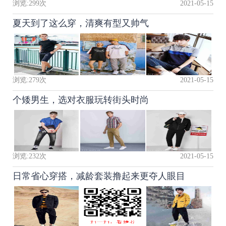
浏览:
299
次
2021-05-15
夏天到了这么穿，清爽有型又帅气
浏览:
279
次
2021-05-15
个矮男生，选对衣服玩转街头时尚
浏览:
232
次
2021-05-15
日常省心穿搭，减龄套装撸起来更夺人眼目