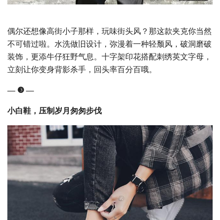
偶尔还想像高街小子那样，玩味街头风？那这款夹克你当然
不可错过啦。水洗做旧设计，弥漫着一种轻颓风，破洞磨破
装饰，更添牛仔狂野气息。十字架印花搭配刺绣英文字母，
立刻让你变身背影杀手，回头率百分百哦。
— ❸ —
小白鞋，压制岁月匆匆步伐