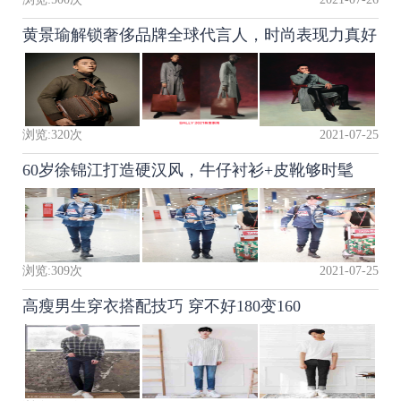
黄景瑜解锁奢侈品牌全球代言人，时尚表现力真好
浏览:
320
次
2021-07-25
60岁徐锦江打造硬汉风，牛仔衬衫+皮靴够时髦
浏览:
309
次
2021-07-25
高瘦男生穿衣搭配技巧 穿不好180变160