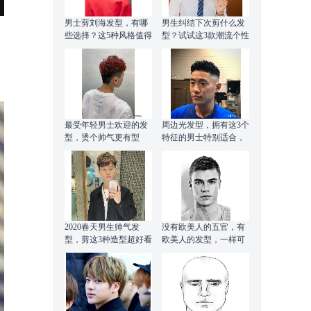
男士剪刘海发型，有哪
男生纠结下次剪什么发
些选择？这5种风格值得
型？试试这3款潮流个性
尝试
短发，剪完很帅气
最受年轻男士欢迎的发
周边光发型，拥有这3个
型，烫个帅气更有型
特征的男士特别适合，
有你吗？
2020春天男生帅气发
没有欧美人的五官，有
型，剪这3种造型超好看
欧美人的发型，一样可
以很帅！