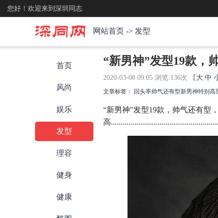
您好！欢迎来到深圳同志
网站首页
->
发型
“新男神”发型19款
首页
2020-03-08 09:05 浏览:
136
次 【
大
中
风尚
文章标签：
回头率
帅气还有型
新男神
特别高
娱乐
“新男神”发型19款，帅气还有型
高........................................................
发型
理容
健身
健康