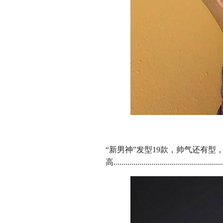
“新男神”发型19款，帅气还有型
高........................................................