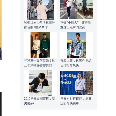
秒变18岁少年？这三种
不做“小矮人”，穿搭注
颜色的T恤来助你
意这三点瞬间变高
年过三十如何装嫩？这
春装上新，这三件单品
三个穿搭秘密你要知
让你抢尽风头
2019早春最潮穿搭，型
早春衬衫搭得好，单身
男要get
汪们尽快脱单