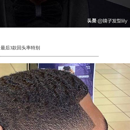
，最后3款回头率特别
....................................................................................