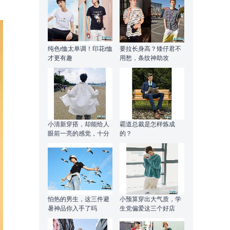
纯色t恤太单调！印花t恤
要拉长身高？矮仔君不
才更有趣
用愁，条纹神助攻
小清新穿搭，却能给人
霸道总裁是怎样炼成
眼前一亮的感觉，十分
的？
耐看
怕热的男生，这三件避
小预算穿出大气质，学
暑神品你入手了吗
生党偏爱这三个好店