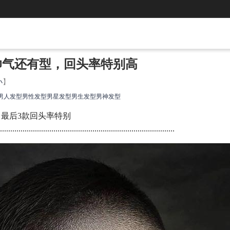
，帅气还有型，回头率特别高
小
】
男人发型
男性发型
男星发型
男生发型
男神发型
，最后3款回头率特别
....................................................................................