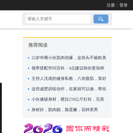
注册
|
登录
推荐阅读
22岁华裔小伙肌肉劲爆，这块头不输欧美
巨无霸
领带搭配学问百科：4点建议助你更加帅
气
主持人沈凌的健身私教，八块腹肌，算好
吗？
这些减肥训练动作，在家就可以做，帮你
快速减肥
小伙健硕身材，硬拉210公斤杠铃，完美
身材却依然单身！
身材好，肌肉靓，脸蛋嫩，花样美男