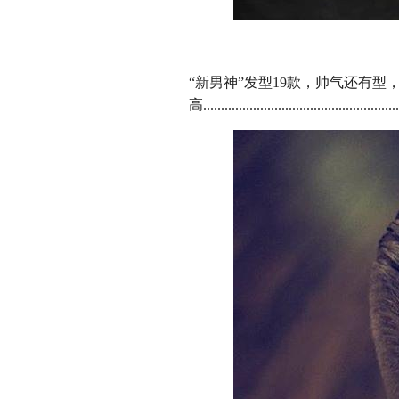
“新男神”发型19款，帅气还有型
高........................................................