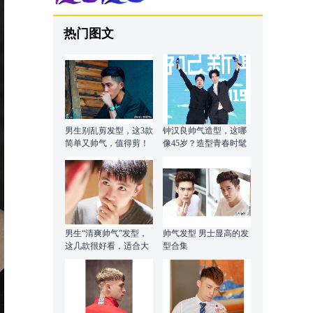
热门图文
男生别乱剪发型，这3款
钟汉良帅气造型，这哪
简单又帅气，值得剪！
像45岁？造型青春时髦
男生“清爽帅气”发型，
帅气发型 男士显高的发
这几款很好看，适合大
型合集
部分人