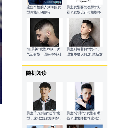
这些个性的齐刘海的发
男士发型要怎么样才好
型你能hold住吗
看？发型设计与脸型搭
配最重要
“新男神”发型19款，帅
男生别急着剪“寸头”，
气还有型，回头率特别
理发师建议剪这3款新发
高
型，帅气倍增
随机阅读
男生千万别留“过耳”发
男生“小帅气”发型有哪
型，这4款短发刚刚好，
些？理发师推荐这4款，
帅气又时尚
不用看脸都很帅