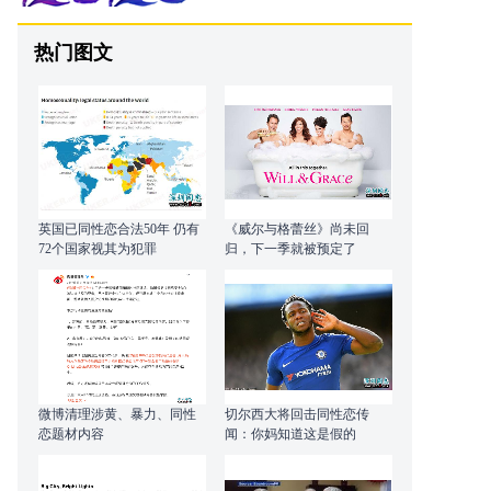
热门图文
英国已同性恋合法50年 仍有
《威尔与格蕾丝》尚未回
72个国家视其为犯罪
归，下一季就被预定了
微博清理涉黄、暴力、同性
切尔西大将回击同性恋传
恋题材内容
闻：你妈知道这是假的