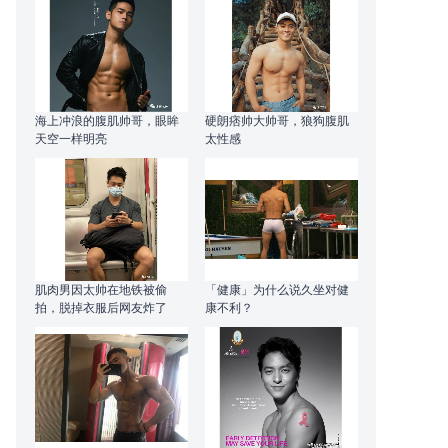
海上冲浪的腹肌帅哥，眼眸
硬朗痞帅大帅哥，狼狗腹肌
天空一样明亮
太性感
肌肉男因太帅在地铁被偷
「健康」为什么说久坐对健
拍，脱掉衣服后网友炸了
康不利？