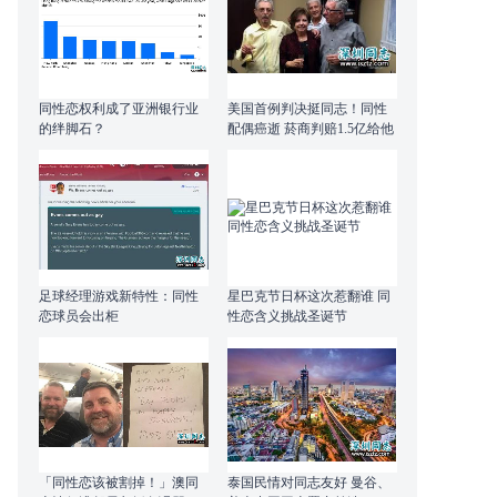
同性恋权利成了亚洲银行业
美国首例判决挺同志！同性
的绊脚石？
配偶癌逝 菸商判赔1.5亿给他
足球经理游戏新特性：同性
星巴克节日杯这次惹翻谁 同
恋球员会出柜
性恋含义挑战圣诞节
「同性恋该被割掉！」澳同
泰国民情对同志友好 曼谷、