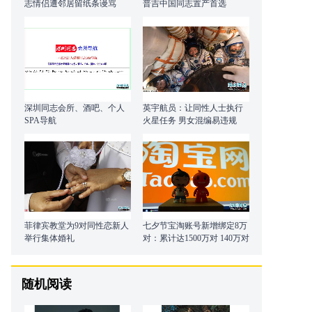
志情侣遭邻居留纸条谩骂
普吉中国同志置产首选
深圳同志会所、酒吧、个人
英宇航员：让同性人士执行
SPA导航
火星任务 男女混编易违规
菲律宾教堂为9对同性恋新人
七夕节宝淘账号新增绑定8万
举行集体婚礼
对：累计达1500万对 140万对
是同性爱侣
随机阅读