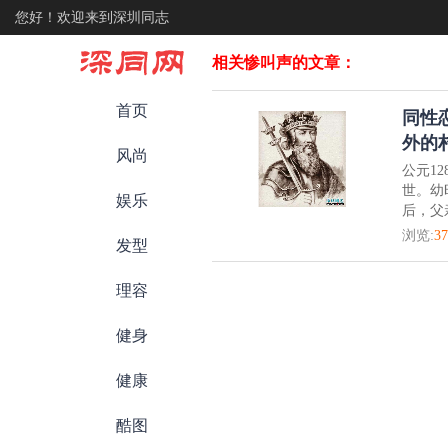
您好！欢迎来到深圳同志
相关惨叫声的文章：
首页
同性
外的
风尚
公元1
世。幼
娱乐
后，父
浏览:
37
发型
理容
健身
健康
酷图