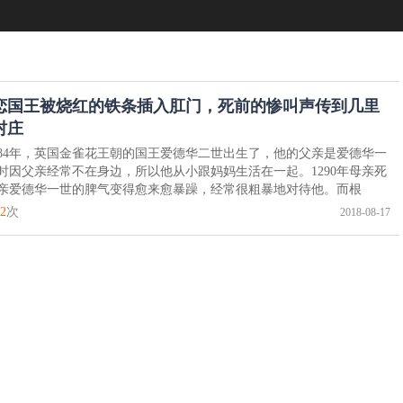
恋国王被烧红的铁条插入肛门，死前的惨叫声传到几里
村庄
284年，英国金雀花王朝的国王爱德华二世出生了，他的父亲是爱德华一
时因父亲经常不在身边，所以他从小跟妈妈生活在一起。1290年母亲死
亲爱德华一世的脾气变得愈来愈暴躁，经常很粗暴地对待他。而根
2
次
2018-08-17