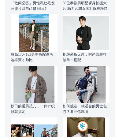
「敢问必答」男性私处毛发
30位泰剧男明星裸身拍摄大
旺盛可以自己修剪吗？
片 助力2020泰国乳腺癌粉红
丝带
身高170~183男生搭配参考，
拒绝呆板无趣，时尚西装打
这样穿才帅比
破单一搭配
秋日的暖男范儿，一件针织
如何挑选一款适合的男士包
衫就搞定
包？看完你就懂