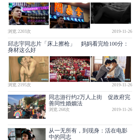
浏览:
2203
次
2019-11-26
邱志宇同志片「床上擦枪」 妈妈看完给100分：
身材这么好
浏览:
2195
次
2019-11-26
同志游行约2万人上街 促政府完
善同性婚姻法
浏览:
268
次
2019-11-26
从一无所有，到现身：活在电影
中的同志