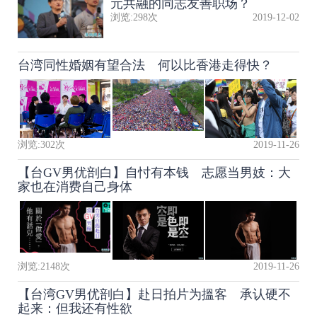
元共融的同志友善职场？
浏览:
298
次
2019-12-02
台湾同性婚姻有望合法 何以比香港走得快？
浏览:
302
次
2019-11-26
【台GV男优剖白】自忖有本钱 志愿当男妓：大
家也在消费自己身体
浏览:
2148
次
2019-11-26
【台湾GV男优剖白】赴日拍片为搵客 承认硬不
起来：但我还有性欲