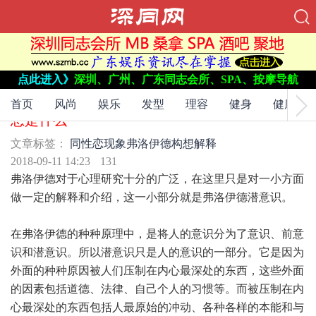
点此进入》
深圳、广州、广东同志会所、SPA、按摩导航
文章标签：
同性恋现象
弗洛伊德
构想
解释
弗洛伊德对同性恋现象的解释，弗洛伊德的构
首页
风尚
娱乐
发型
理容
健身
健康
想是什么
文章标签：
同性恋现象
弗洛伊德
构想
解释
2018-09-11 14:23
131
弗洛伊德对于心理研究十分的广泛，在这里只是对一小方面
做一定的解释和介绍，这一小部分就是弗洛伊德潜意识。
在弗洛伊德的种种原理中，是将人的意识分为了意识、前意
识和潜意识。所以潜意识只是人的意识的一部分。它是因为
外面的种种原因被人们压制在内心最深处的东西，这些外面
的因素包括道德、法律、自己个人的习惯等。而被压制在内
心最深处的东西包括人最原始的冲动、各种各样的本能和与