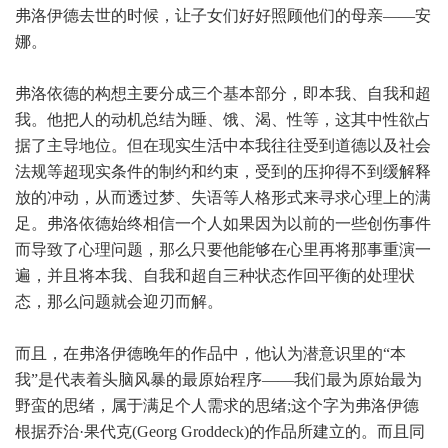
弗洛伊德去世的时候，让子女们好好照顾他们的母亲——安
娜。
弗洛依德的构想主要分成三个基本部分，即本我、自我和超
我。他把人的动机总结为睡、饿、渴、性等，这其中性欲占
据了主导地位。但在现实生活中本我往往受到道德以及社会
法规等超现实条件的制约和约束，受到的压抑得不到缓解释
放的冲动，从而透过梦、失语等人格形式来寻求心理上的满
足。弗洛依德始终相信一个人如果因为以前的一些创伤事件
而导致了心理问题，那么只要他能够在心里再将那事重演一
遍，并且将本我、自我和超自三种状态作回平衡的处理状
态，那么问题就会迎刃而解。
而且，在弗洛伊德晚年的作品中，他认为潜意识里的“本
我”是代表着头脑风暴的最原始程序——我们最为原始最为
野蛮的思绪，属于满足个人需求的思绪;这个字为弗洛伊德
根据乔治·果代克(Georg Groddeck)的作品所建立的。而且同