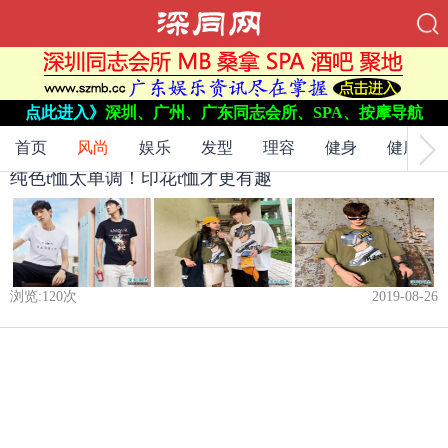
当前位置：
网站首页
->
点此进入》
深圳、广州、广东同志会所、SPA、按摩导航
风尚
->
首页
风尚
娱乐
发型
理容
健身
健康
纯色t恤太单调！印花t恤才更有趣
浏览:
120
次
2019-08-26