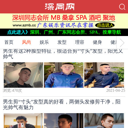
当前位置：
网站首页
->
点此进入》
深圳、广州、广东同志会所、SPA、按摩导航
风尚
->
首页
风尚
娱乐
发型
理容
健身
健康
男生有这2种脸型特征，很适合剪“寸头”发型，阳光又
帅气
浏览:
470
次
2021-04-25
男生剪“寸头”发型真的好看，两侧头发修剪干净，阳
光帅气有魅力