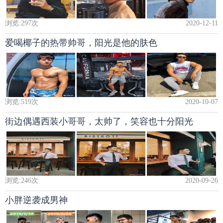
浏览:
297
次
2020-12-11
爱喝椰子的热带帅哥，阳光是他的肤色
浏览:
519
次
2020-10-07
街边偶遇西装小哥哥，太帅了，笑容也十分阳光
浏览:
246
次
2020-09-26
小胖逆袭成男神