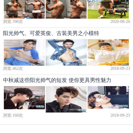
浏览:
398
次
2020-08-26
阳光帅气、可爱英俊、古装美男之小模特
浏览:
462
次
2018-09-23
中秋减这些阳光帅气的短发 使你更具男性魅力
浏览:
160
次
2018-09-23