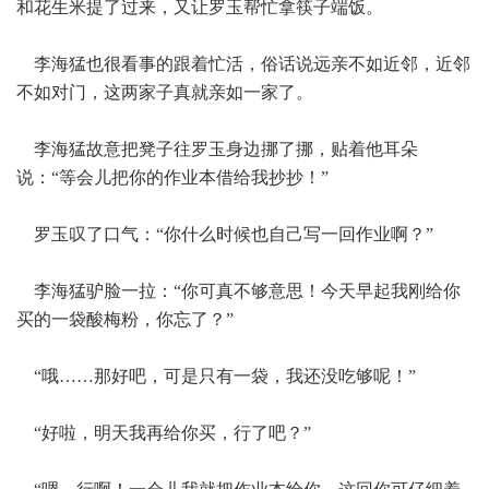
和花生米提了过来，又让罗玉帮忙拿筷子端饭。
李海猛也很看事的跟着忙活，俗话说远亲不如近邻，近邻
不如对门，这两家子真就亲如一家了。
李海猛故意把凳子往罗玉身边挪了挪，贴着他耳朵
说：“等会儿把你的作业本借给我抄抄！”
罗玉叹了口气：“你什么时候也自己写一回作业啊？”
李海猛驴脸一拉：“你可真不够意思！今天早起我刚给你
买的一袋酸梅粉，你忘了？”
“哦……那好吧，可是只有一袋，我还没吃够呢！”
“好啦，明天我再给你买，行了吧？”