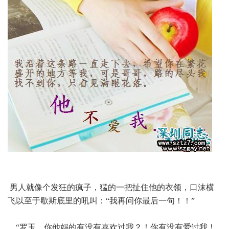
男人就像个发狂的疯子，猛的一把扯住他的衣领，口沫横
飞以至于歇斯底里的吼叫：“我再问你最后一句！！”
“罗玉，你他妈的有没有喜欢过我？！你有没有爱过我！