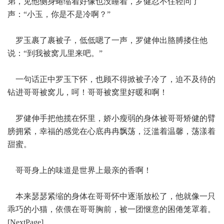
弟，见他侧身蜷缩着好像也没睡着，罗健忍不住轻问了
声：“小玉，你是不是冷啊？”
罗玉裹了裹被子，低低嗯了一声，罗健伸出胳膊搂住他
说：“到我被窝儿里来吧。”
一句话正中罗玉下怀，也顾不得掀被子冷了，迫不及待的
钻进哥哥被窝儿，呵！哥哥被窝里好暖和啊！
罗健伸手把他揽在怀里，娇小瘦弱的身体被哥哥矫健的臂
膀拥紧，幸福的感觉在心底冉冉飘荡，泛滥着温馨，荡漾着
甜蜜。
哥哥身上的味道是世界上最亲的香啊！
本来瑟瑟紧缩的身体在哥哥怀中逐渐放松了，他就像一只
乖巧的小猫，依偎在哥哥胸前，被一团惬意的困倦笼罩着。
[NextPage]