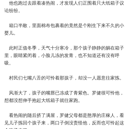
他也跑过去跟着凑热闹，才发现人们正围着只大纸箱子议
论纷纷。
箱口半敞，里面棉布包裹着的竟然是个刚生下来不久的小
婴儿。
此时正值冬季，天气十分寒冷，那个孩子静静的躺在箱子
里，眼睛紧闭着，小脸儿冻的发青，也不知道还有没有呼
吸。
村民们七嘴八舌的可怜着那孩子，却没一人愿意往家拣。
风渐大了，孩子的嘴唇已冻成了青紫色。罗健很可怜他，
想都没想伸手抱起大纸箱子就往家跑。
看热闹的随后挤了满屋，罗健父母都是憨厚的庄稼人，看
见儿子拣回个孩子来，两口子倒没责怪他，反而也可怜起这