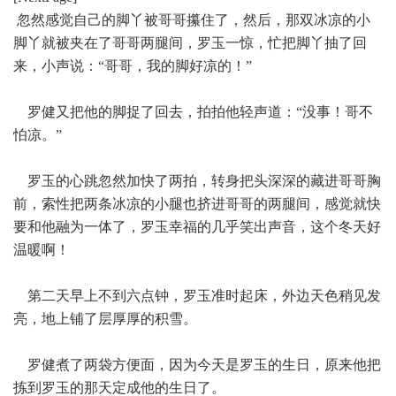
忽然感觉自己的脚丫被哥哥攥住了，然后，那双冰凉的小
脚丫就被夹在了哥哥两腿间，罗玉一惊，忙把脚丫抽了回
来，小声说：“哥哥，我的脚好凉的！”
罗健又把他的脚捉了回去，拍拍他轻声道：“没事！哥不
怕凉。”
罗玉的心跳忽然加快了两拍，转身把头深深的藏进哥哥胸
前，索性把两条冰凉的小腿也挤进哥哥的两腿间，感觉就快
要和他融为一体了，罗玉幸福的几乎笑出声音，这个冬天好
温暖啊！
第二天早上不到六点钟，罗玉准时起床，外边天色稍见发
亮，地上铺了层厚厚的积雪。
罗健煮了两袋方便面，因为今天是罗玉的生日，原来他把
拣到罗玉的那天定成他的生日了。