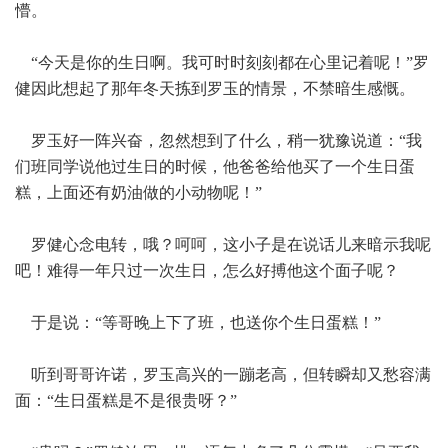
懵。
“今天是你的生日啊。我可时时刻刻都在心里记着呢！”罗
健因此想起了那年冬天拣到罗玉的情景，不禁暗生感慨。
罗玉好一阵兴奋，忽然想到了什么，稍一犹豫说道：“我
们班同学说他过生日的时候，他爸爸给他买了一个生日蛋
糕，上面还有奶油做的小动物呢！”
罗健心念电转，哦？呵呵，这小子是在说话儿来暗示我呢
吧！难得一年只过一次生日，怎么好搏他这个面子呢？
于是说：“等哥晚上下了班，也送你个生日蛋糕！”
听到哥哥许诺，罗玉高兴的一蹦老高，但转瞬却又愁容满
面：“生日蛋糕是不是很贵呀？”