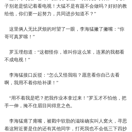
子别老是惦记着看电视！大猛不是有题不会做吗？好好的教
给他，你们要一起努力，共同进步知道不？”
这里俩人无比厌烦的对望了一眼，李海猛撇了撇嘴：“你
哥可真罗嗦！”
罗玉埋怨道：“这都怪你，谁叫你这么笨，连累的我都看
不成电视！”
李海猛接口反驳：“怎么又怪我啦？愿意看你自己去看
啊，我用不着你给补课！”
“用不着我是吧？把我作业本拿过来！”罗玉才不怕他，把
手一伸，掩不住眉目间得意之色。
李海猛瘪了瘪嘴，被戳中软肋的滋味确实叫人窝火，寻思
着这附近要是住的还有其他同学，打死我也不会低三下四抄