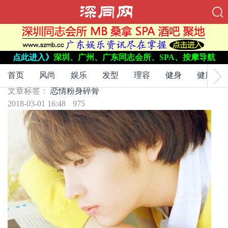
点此进入》
深圳、广州、广东同志会所、SPA、按摩导航
文章标签：
恋情
粉身碎骨
那段粉身碎骨的恋情
首页
风尚
娱乐
发型
理容
健身
健康
文章标签：
恋情
粉身碎骨
2018-03-01 16:48
975