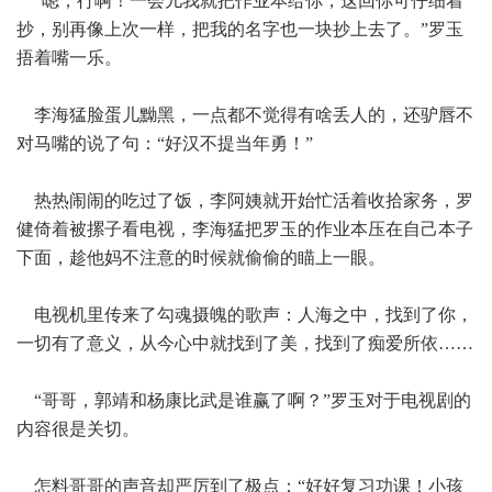
“嗯，行啊！一会儿我就把作业本给你，这回你可仔细着
抄，别再像上次一样，把我的名字也一块抄上去了。”罗玉
捂着嘴一乐。
李海猛脸蛋儿黝黑，一点都不觉得有啥丢人的，还驴唇不
对马嘴的说了句：“好汉不提当年勇！”
热热闹闹的吃过了饭，李阿姨就开始忙活着收拾家务，罗
健倚着被摞子看电视，李海猛把罗玉的作业本压在自己本子
下面，趁他妈不注意的时候就偷偷的瞄上一眼。
电视机里传来了勾魂摄魄的歌声：人海之中，找到了你，
一切有了意义，从今心中就找到了美，找到了痴爱所依……
“哥哥，郭靖和杨康比武是谁赢了啊？”罗玉对于电视剧的
内容很是关切。
怎料哥哥的声音却严厉到了极点：“好好复习功课！小孩