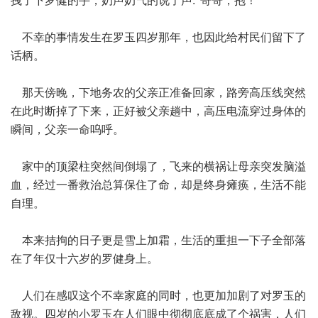
拽了下罗健的手，奶声奶气的说了声:“哥哥，抱！"
不幸的事情发生在罗玉四岁那年，也因此给村民们留下了
话柄。
那天傍晚，下地务农的父亲正准备回家，路旁高压线突然
在此时断掉了下来，正好被父亲趟中，高压电流穿过身体的
瞬间，父亲一命呜呼。
家中的顶梁柱突然间倒塌了，飞来的横祸让母亲突发脑溢
血，经过一番救治总算保住了命，却是终身瘫痪，生活不能
自理。
本来拮拘的日子更是雪上加霜，生活的重担一下子全部落
在了年仅十六岁的罗健身上。
人们在感叹这个不幸家庭的同时，也更加加剧了对罗玉的
敌视。四岁的小罗玉在人们眼中彻彻底底成了个祸害，人们