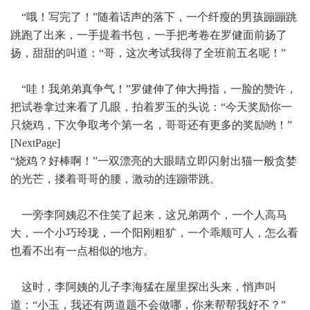
“哦！写完了！”随着话声的落下，一个纤瘦的男孩蹦蹦跳
跳跑了出来，一手提着书包，一手把考卷在罗健面前扬了
扬，甜甜的叫道：“哥，这次考试我得了全班前五名呢！”
“哇！我弟弟真争气！”罗健伸了伸大拇指，一脸的赞许，
把试卷拿过来看了几眼，拍着罗玉的头说：“今天奖励你一
只烧鸡，下次争取考个第一名，哥哥还有更多的奖励哟！”
[NextPage]
“烧鸡？好棒啊！”一双漂亮的大眼睛立即闪射出猫一般贪婪
的光芒，搂着哥哥的腰，激动的连蹦带跳。
一旁李阿姨忍不住笑了起来，这兄弟两个，一个人高马
大，一个小巧玲珑，一个阳刚粗犷，一个乖顺可人，怎么看
也看不出有一点相似的地方。
这时，李阿姨的儿子李海猛在屋里探出头来，悄声叫
道：“小玉，我还有两道题不会做哪，你来帮帮我好不？”