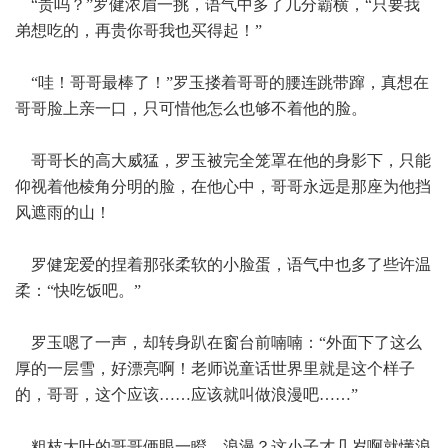
“贵吗？”罗健浓眉一挑，语气中多了几分霸横，“只要我
弟想吃的，再贵你哥我也买得起！”
“哇！哥哥最棒了！”罗玉搂着哥哥的腰连跳带蹿，真想在
哥哥脸上亲一口，只可惜他怎么也够不着他的脸。
哥哥长的高大威猛，罗玉被完全笼罩在他的身影下，只能
仰视着他棱角分明的脸，在他心中，哥哥永远是那座为他挡
风遮雨的山！
罗健宠爱的捏着那张柔软的小脸蛋，语气中也多了些许温
柔：“快吃饭吧。”
罗玉嗯了一声，却转身趴在窗台前喃喃：“外面下了这么
厚的一层雪，好漂亮啊！老师说童话世界里就是这个样子
的，哥哥，这个应该……应该就叫做浪漫吧……”
粗枝大叶的哥哥俩眼一瞪，浪漫？这小子才几岁啊就懂浪