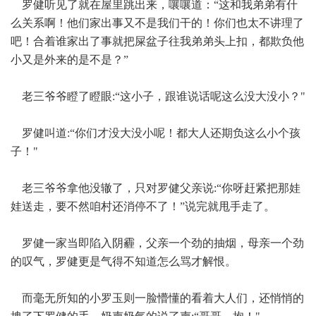
罗健听见了就在屋里跳出来，嚷嚷道：“这和我弟弟有什
么关系啊！他们家出事又不是我们干的！你们也太不讲理了
吧！合着谁家出了事就把屎盆子往我弟弟头上扣，都欺负他
小又是外来的是不是？”
老三爷爷瞪了瞪眼:“这小子，跟谁说话呢这么没大没小？"
罗健叫道:“你们才没大没小呢！都大人还期负这么小个孩
子！"
老三爷爷拿他没辙了，只对罗健父亲说:“你呀赶紧把那娃
娃送走，要不然咱村还消停不了！”说完就甩手走了。
罗健一家当即陷入阴霾，父亲一个劲的抽烟，母亲一个劲
的叹气，罗健更是气得不知道怎么骂才解恨。
而毫无所知的小罗玉则一脸懵懂的看着大人们，还悄悄的