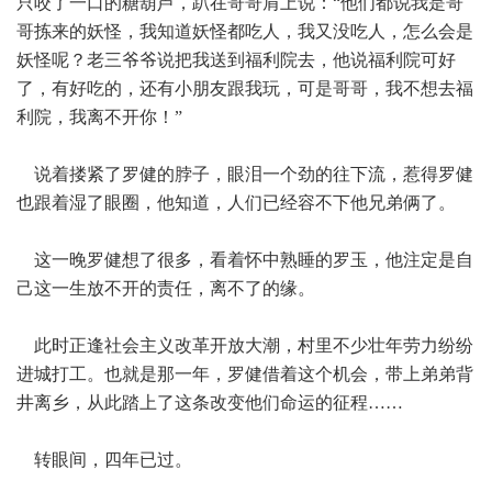
只咬了一口的糖葫芦，趴在哥哥肩上说：“他们都说我是哥
哥拣来的妖怪，我知道妖怪都吃人，我又没吃人，怎么会是
妖怪呢？老三爷爷说把我送到福利院去，他说福利院可好
了，有好吃的，还有小朋友跟我玩，可是哥哥，我不想去福
利院，我离不开你！”
说着搂紧了罗健的脖子，眼泪一个劲的往下流，惹得罗健
也跟着湿了眼圈，他知道，人们已经容不下他兄弟俩了。
这一晚罗健想了很多，看着怀中熟睡的罗玉，他注定是自
己这一生放不开的责任，离不了的缘。
此时正逢社会主义改革开放大潮，村里不少壮年劳力纷纷
进城打工。也就是那一年，罗健借着这个机会，带上弟弟背
井离乡，从此踏上了这条改变他们命运的征程……
转眼间，四年已过。