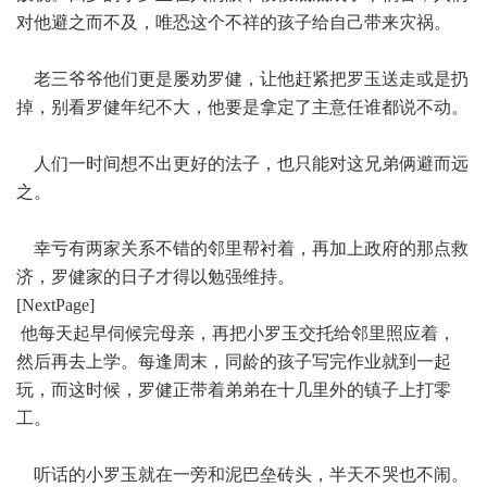
对他避之而不及，唯恐这个不祥的孩子给自己带来灾祸。
老三爷爷他们更是屡劝罗健，让他赶紧把罗玉送走或是扔
掉，别看罗健年纪不大，他要是拿定了主意任谁都说不动。
人们一时间想不出更好的法子，也只能对这兄弟俩避而远
之。
幸亏有两家关系不错的邻里帮衬着，再加上政府的那点救
济，罗健家的日子才得以勉强维持。
[NextPage]
他每天起早伺候完母亲，再把小罗玉交托给邻里照应着，
然后再去上学。每逢周末，同龄的孩子写完作业就到一起
玩，而这时候，罗健正带着弟弟在十几里外的镇子上打零
工。
听话的小罗玉就在一旁和泥巴垒砖头，半天不哭也不闹。