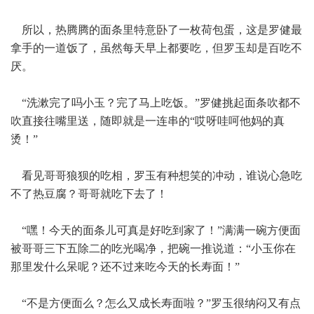
所以，热腾腾的面条里特意卧了一枚荷包蛋，这是罗健最
拿手的一道饭了，虽然每天早上都要吃，但罗玉却是百吃不
厌。
“洗漱完了吗小玉？完了马上吃饭。”罗健挑起面条吹都不
吹直接往嘴里送，随即就是一连串的“哎呀哇呵他妈的真
烫！”
看见哥哥狼狈的吃相，罗玉有种想笑的冲动，谁说心急吃
不了热豆腐？哥哥就吃下去了！
“嘿！今天的面条儿可真是好吃到家了！”满满一碗方便面
被哥哥三下五除二的吃光喝净，把碗一推说道：“小玉你在
那里发什么呆呢？还不过来吃今天的长寿面！”
“不是方便面么？怎么又成长寿面啦？”罗玉很纳闷又有点