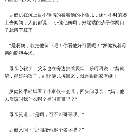
罗健趴在炕上目不转睛的看着他的小脸儿，还时不时的凑
上去闻闻，人们都说：“小健他妈啊，好端端的孩子你两口
子就留下算了！”
“是啊妈，就把他留下吧！你看他好可爱呢！”罗健拽着母
亲的胳膊央求。
母亲心软了，父亲也在旁边抽着袋烟，乐呵呵说：“留就
留，挺好的孩子，能让健儿拣回来，就是跟咱家有缘！”
罗健轻手轻脚看了小家伙一会儿，回头问母亲：“妈，他
以后该叫我什么啊？是叫哥哥吗？”
母亲笑道：“是啊，可不叫哥哥呗。”
罗健又问：“那咱给他起个名字吧？”