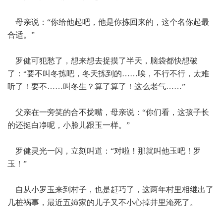
母亲说：“你给他起吧，他是你拣回来的，这个名你起最
合适。”
罗健可犯愁了，想来想去捉摸了半天，脑袋都快想破
了：“要不叫冬拣吧，冬天拣到的……唉，不行不行，太难
听了！要不……叫冬生？算了算了！这么老气……”
父亲在一旁笑的合不拢嘴，母亲说：“你们看，这孩子长
的还挺白净呢，小脸儿跟玉一样。”
罗健灵光一闪，立刻叫道：“对啦！那就叫他玉吧！罗
玉！”
自从小罗玉来到村子，也是赶巧了，这两年村里相继出了
几桩祸事，最近五婶家的儿子又不小心掉井里淹死了。