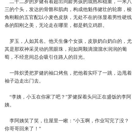
二十二岁的罗健有着超出同龄男孩的成熟和稳重，一米八
三的个头，发达的骨骼和肌肉，构成他魁伟健壮的轮廓，棱
角刚毅的五官配以小麦色皮肤，无处不在的张显着男性硬线
条的阳刚之美，无论走在哪里，都是鹤立鸡群。
罗玉，人如其名。他天生像个女孩，皮肤奶白奶白的，尤
其是那双神采灵动的黑眼珠，宛如两颗滴溜溜水润润的葡
萄，不经意间总会吸引住路人的目光。
一阵炽烫把罗健的袖口烤焦，把他着实吓了一跳，边甩着
袖子边走出门去。
“李姨，小玉在你家了吧？”罗健探着头问正在盛饭的李阿
姨。
李阿姨笑了笑，往屋里一瞅：“小玉啊，作业写完了没？
你哥哥回来了！”