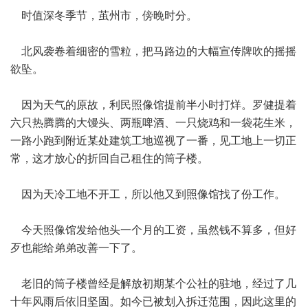
时值深冬季节，茧州市，傍晚时分。
北风袭卷着细密的雪粒，把马路边的大幅宣传牌吹的摇摇
欲坠。
因为天气的原故，利民照像馆提前半小时打烊。罗健提着
六只热腾腾的大馒头、两瓶啤酒、一只烧鸡和一袋花生米，
一路小跑到附近某处建筑工地巡视了一番，见工地上一切正
常，这才放心的折回自己租住的筒子楼。
因为天冷工地不开工，所以他又到照像馆找了份工作。
今天照像馆发给他头一个月的工资，虽然钱不算多，但好
歹也能给弟弟改善一下了。
老旧的筒子楼曾经是解放初期某个公社的驻地，经过了几
十年风雨后依旧坚固。如今已被划入拆迁范围，因此这里的