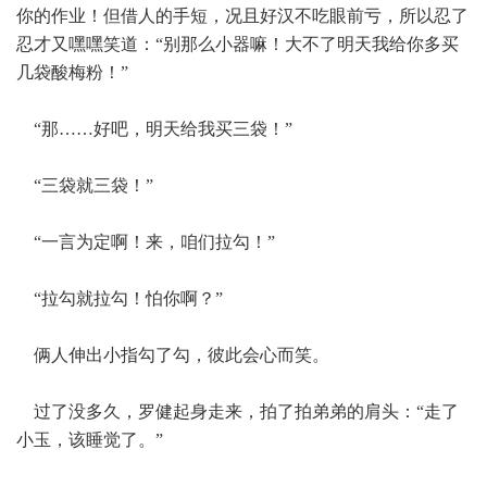
你的作业！但借人的手短，况且好汉不吃眼前亏，所以忍了
忍才又嘿嘿笑道：“别那么小器嘛！大不了明天我给你多买
几袋酸梅粉！”
“那……好吧，明天给我买三袋！”
“三袋就三袋！”
“一言为定啊！来，咱们拉勾！”
“拉勾就拉勾！怕你啊？”
俩人伸出小指勾了勾，彼此会心而笑。
过了没多久，罗健起身走来，拍了拍弟弟的肩头：“走了
小玉，该睡觉了。”