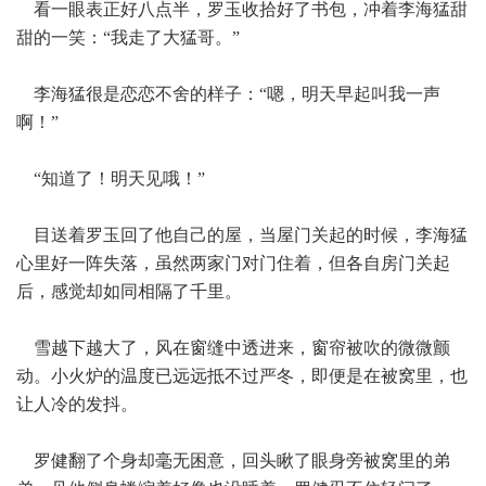
看一眼表正好八点半，罗玉收拾好了书包，冲着李海猛甜
甜的一笑：“我走了大猛哥。”
李海猛很是恋恋不舍的样子：“嗯，明天早起叫我一声
啊！”
“知道了！明天见哦！”
目送着罗玉回了他自己的屋，当屋门关起的时候，李海猛
心里好一阵失落，虽然两家门对门住着，但各自房门关起
后，感觉却如同相隔了千里。
雪越下越大了，风在窗缝中透进来，窗帘被吹的微微颤
动。小火炉的温度已远远抵不过严冬，即便是在被窝里，也
让人冷的发抖。
罗健翻了个身却毫无困意，回头瞅了眼身旁被窝里的弟