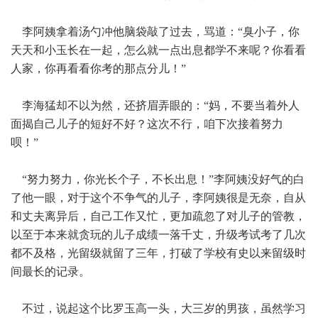
李阿姨拿着汤勺冲他脑袋敲了过去，骂道：“臭小子，你
天天和小玉长在一起，怎么就一点出息都学不来呢？你看看
人家，你再看看你考的那点分儿！”
李海猛却不以为然，还挤眉弄眼的：“妈，不要当着外人
面揭自己儿子的短好不好？这次不行，咱下次接着努力
呗！”
“努力努力，你光长个子，不长出息！”李阿姨没好气的白
了他一眼，对于这个不争气的儿子，李阿姨很是无奈，自从
和丈夫离异后，自己工作又忙，更加疏忽了对儿子的管教，
以至于本来就贪玩的儿子成绩一落千丈，升级考试考了几次
都不及格，光留级就留了三年，打破了学校有史以来留级时
间最长的记录。
不过，说起这个比罗玉高一头，大三岁的男孩，虽然学习