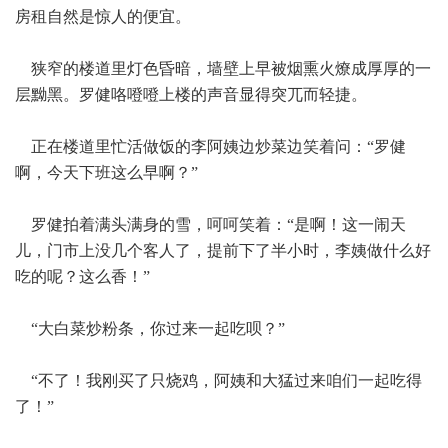
房租自然是惊人的便宜。
狭窄的楼道里灯色昏暗，墙壁上早被烟熏火燎成厚厚的一
层黝黑。罗健咯噔噔上楼的声音显得突兀而轻捷。
正在楼道里忙活做饭的李阿姨边炒菜边笑着问：“罗健
啊，今天下班这么早啊？”
罗健拍着满头满身的雪，呵呵笑着：“是啊！这一闹天
儿，门市上没几个客人了，提前下了半小时，李姨做什么好
吃的呢？这么香！”
“大白菜炒粉条，你过来一起吃呗？”
“不了！我刚买了只烧鸡，阿姨和大猛过来咱们一起吃得
了！”