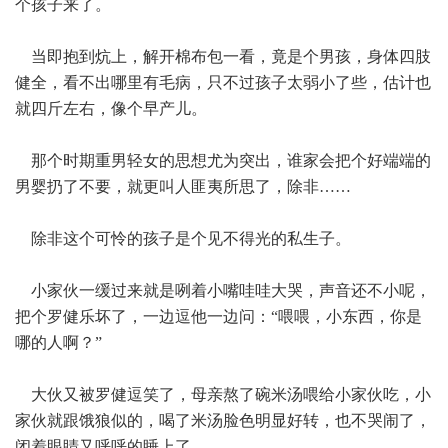
个孩子来了。
当即抱到炕上，解开棉布包一看，竟是个男孩，身体四肢
健全，看不出哪里有毛病，只不过孩子太弱小了些，估计也
就四斤左右，像个早产儿。
那个时期重男轻女的思想尤为突出，谁家会把个好端端的
男婴扔了不要，就更叫人匪夷所思了，除非……
除非这个可怜的孩子是个见不得光的私生子。
小家伙一缓过来就是咧着小嘴哇哇大哭，声音还不小呢，
把个罗健乐坏了，一边逗他一边问：“喂喂，小东西，你是
哪的人啊？”
大伙又被罗健逗笑了，母亲熬了碗米汤喂给小家伙吃，小
家伙就跟饿狼似的，喝了米汤脸色明显好转，也不哭闹了，
闭着眼睛又呼呼的睡上了。