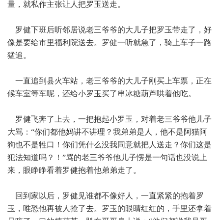
量，就私作主张让人把罗玉送走。
罗健下班后听邻居说老三爷爷的大儿子把罗玉带走了，好
像是要给市里福利院送去。罗健一听就急了，骑上车子一路
猛追。
一直追到县火车站，老三爷爷的大儿子刚买上车票，正在
候车室等车呢，还给小罗玉买了串冰糖葫芦哄着他吃。
罗健飞奔了上去，一把抱起小罗玉，对着老三爷爷他儿子
大骂：“你们都他妈讲不讲理？我弟弟是人，他不是阿猫阿
狗也不是牲口！你们凭什么没我同意就把人送走？你们这是
犯法知道吗？！”骂的老三爷爷他儿子愣是一句话也没说上
来，眼睁睁看着罗健抱着他弟弟走了。
回到家以后，罗健见谁都不像好人，一直紧紧的抱着罗
玉，唯恐他再被人抢了去。罗玉的眼睛红红的，手里还拿着