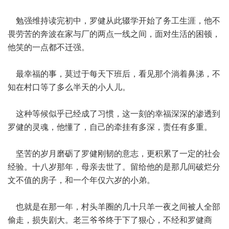
勉强维持读完初中，罗健从此辍学开始了务工生涯，他不
畏劳苦的奔波在家与厂的两点一线之间，面对生活的困顿，
他笑的一点都不迁强。
最幸福的事，莫过于每天下班后，看见那个淌着鼻涕，不
知在村口等了多么半天的小人儿。
这种等候似乎已经成了习惯，这一刻的幸福深深的渗透到
罗健的灵魂，他懂了，自己的牵挂有多深，责任有多重。
坚苦的岁月磨砺了罗健刚韧的意志，更积累了一定的社会
经验。十八岁那年，母亲去世了。留给他的是那几间破烂分
文不值的房子，和一个年仅六岁的小弟。
也就是在那一年，村头羊圈的几十只羊一夜之间被人全部
偷走，损失剧大。老三爷爷终于下了狠心，不经和罗健商