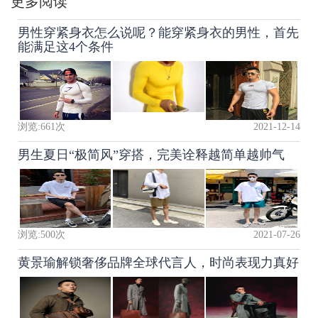
更多阅读
男性穿紧身衣怎么说呢？能穿紧身衣的男性，首先
能满足这4个条件
浏览:
661
次
2021-12-14
男生夏日“极简风”穿搭，完美诠释越简单越帅气
浏览:
500
次
2021-07-26
黄景瑜解锁奢侈品牌全球代言人，时尚表现力真好