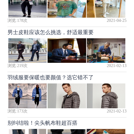
浏览:
178
次
2021-04-25
男士皮鞋应该怎么挑选，舒适最重要
浏览:
219
次
2021-02-13
羽绒服要保暖也要颜值？选它错不了
浏览:
173
次
2021-02-13
别纠结啦！尖头帆布鞋超百搭