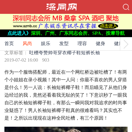
点此进入》
深圳、广州、广东同志会所、SPA、按摩导航
文章标签：
吐槽
夸赞
帅哥穿衣
椰子鞋
短裤
长袖
男人长袖短裤椰子鞋丑？从“被吐槽”到“被夸赞”
首页
风尚
娱乐
发型
理容
健身
健康
文章标签：
吐槽
夸赞
帅哥穿衣
椰子鞋
短裤
长袖
2019-07-02 16:00
903
作为一个服饰搭配师，最近在一个网红桥边被吐槽了！有两
个小姐姐在录小视频！其中一人问：你最不喜欢的男人穿搭
是什么！另一人说：长袖短裤椰子鞋！而后瞄见了从他们身
边经过的我，竟然还看着我无耻的笑了！下意识秒了一眼我
自己的长袖短裤椰子鞋，有那么一瞬间我对我追求的时尚事
业疑惑了！男人长袖短裤椰子鞋真的很难看吗？其实也不
是！之所以出现现在这种全民吐槽，有三个原因！