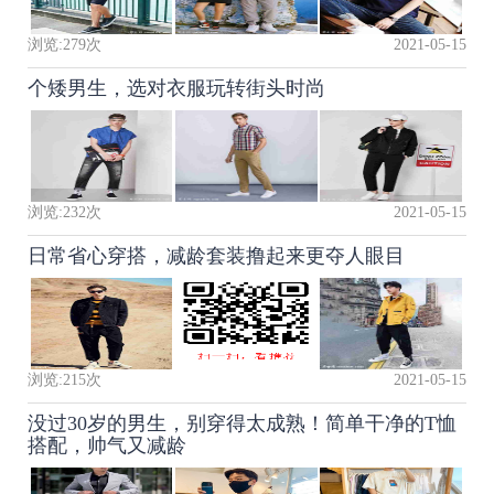
浏览:
279
次
2021-05-15
个矮男生，选对衣服玩转街头时尚
浏览:
232
次
2021-05-15
日常省心穿搭，减龄套装撸起来更夺人眼目
浏览:
215
次
2021-05-15
没过30岁的男生，别穿得太成熟！简单干净的T恤
搭配，帅气又减龄