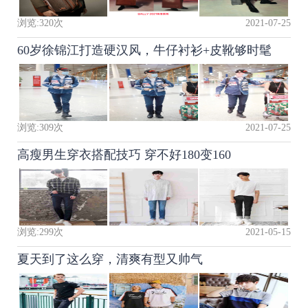
浏览:
320
次
2021-07-25
60岁徐锦江打造硬汉风，牛仔衬衫+皮靴够时髦
浏览:
309
次
2021-07-25
高瘦男生穿衣搭配技巧 穿不好180变160
浏览:
299
次
2021-05-15
夏天到了这么穿，清爽有型又帅气